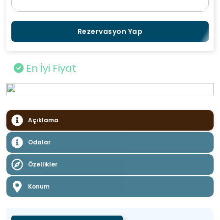
Rezervasyon Yap
En İyi Fiyat
Açıklama
Odalar
Özellikler
Konum