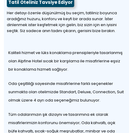
Tatil Oteliniz Tavsiye Ediyor
Her detayı özenle düşünülmüş bu seçim, tatiliniz boyunca
aradığınız huzuru, konforu ve keyfi bir arada sunar. İster
dinlenmek ister keşfetmek için gelin; biz sizin için en iyisini
seçtik. Siz sadece anın tadını çıkarın, gerisini bize bırakın.
Kaliteli hizmet ve lüks konaklama prensipleriyle tasarlanmış
olan Alpfine Hotel sıcak bir karşılama ile misafirlerine eşsiz
bir konaklama hizmeti sağlıyor.
Oda çeşitliliği sayesinde misafirlerine farklı seçenekler
sunmakta olan otelimizde Standart, Deluxe, Connection, Suit
olmak üzere 4 ayrı oda seçeneğimiz bulunuyor.
Tüm odalarımızın şık dizaynı ve tasarımına ek olarak
misafirlerimizin konforunu önemsiyor; Oda kahvaltı, açık
büfe kahvaltı, sıcak-soğuk meşrubatlar, minibar ve oda