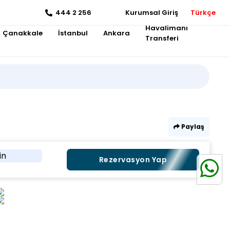
444 2 256
Kurumsal Giriş
Türkçe
Havalimanı
Çanakkale
İstanbul
Ankara
Transferi
Paylaş
in
Rezervasyon Yap