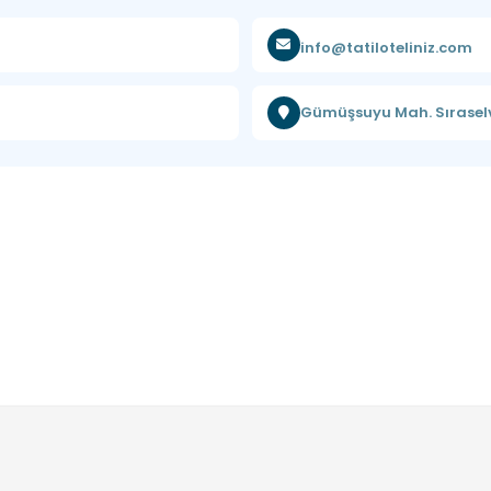
info@tatiloteliniz.com
Gümüşsuyu Mah. Sıraselv