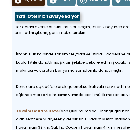
Açıklama
Odalar
Özellikler
Ko
Tatil Oteliniz Tavsiye Ediyor
Her detayı özenle düşünülmüş bu seçim, tatiliniz boyunca aradığı
anın tadını çıkarın, gerisini bize bırakın.
İstanbul'un kalbinde Taksim Meydanı ve İstiklal Caddesi'ne 
kablo TV ile donatılmış, şık bir şekilde dekore edilmiş odalar
makinesi ve ücretsiz banyo malzemeleri ile donatılmıştır..
Konuklara açık büfe olarak geleneksel kahvaltı servis edilmek
eğlence merkezi olmasının yanında canlı müzik mekanları ve t
Taksim Square Hotel
'den Çukurcuma ve Cihangir gibi bohem
olan semtlere yürüyerek gidebilirsiniz. Taksim Metro İstasyon
Havalimanı 39 km, Sabiha Gökçen Havalimanı 41 km mesafe