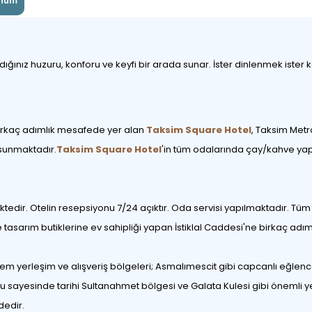
num
nız huzuru, konforu ve keyfi bir arada sunar. İster dinlenmek ister keşf
birkaç adımlık mesafede yer alan
Taksim Square Hotel
, Taksim Metr
 sunmaktadır.
Taksim Square Hotel
'in tüm odalarında çay/kahve yap
tedir. Otelin resepsiyonu 7/24 açıktır. Oda servisi yapılmaktadır. Tüm
asarım butiklerine ev sahipliği yapan İstiklal Caddesi'ne birkaç adımd
 yerleşim ve alışveriş bölgeleri; Asmalımescit gibi capcanlı eğlence y
u sayesinde tarihi Sultanahmet bölgesi ve Galata Kulesi gibi önemli ye
dedir.