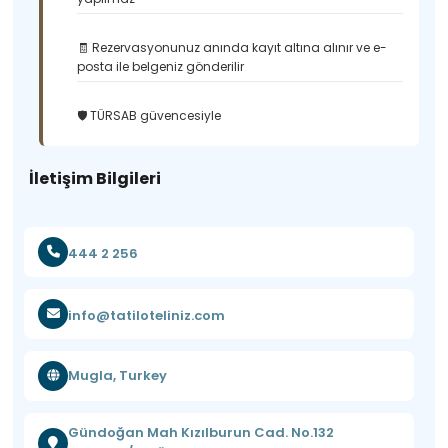
🧾 Rezervasyonunuz anında kayıt altına alınır ve e-
posta ile belgeniz gönderilir
🛡️ TÜRSAB güvencesiyle
İletişim Bilgileri
444 2 256
info@tatiloteliniz.com
Mugla, Turkey
Gündoğan Mah Kızılburun Cad. No.132