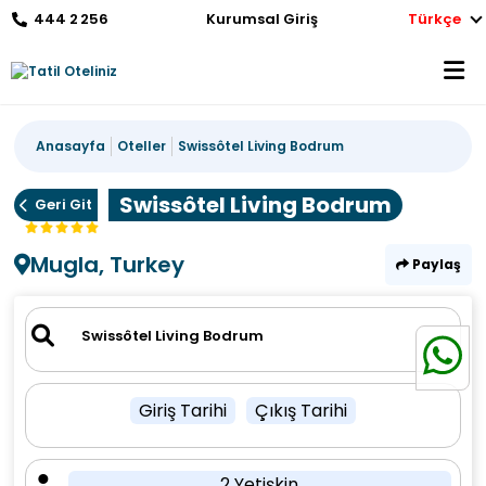
444 2 256
Kurumsal Giriş
Türkçe
Anasayfa
Oteller
Swissôtel Living Bodrum
Swissôtel Living Bodrum
Geri Git
Mugla, Turkey
Paylaş
Giriş Tarihi
Çıkış Tarihi
2 Yetişkin