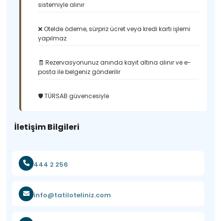
sistemiyle alınır
❌ Otelde ödeme, sürpriz ücret veya kredi kartı işlemi
yapılmaz
🧾 Rezervasyonunuz anında kayıt altına alınır ve e-
posta ile belgeniz gönderilir
🛡️ TÜRSAB güvencesiyle
İletişim Bilgileri
444 2 256
info@tatiloteliniz.com