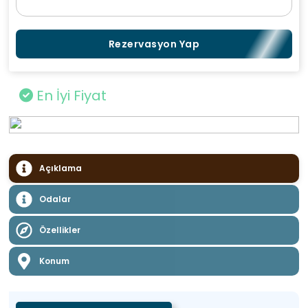
Rezervasyon Yap
En İyi Fiyat
Açıklama
Odalar
Özellikler
Konum