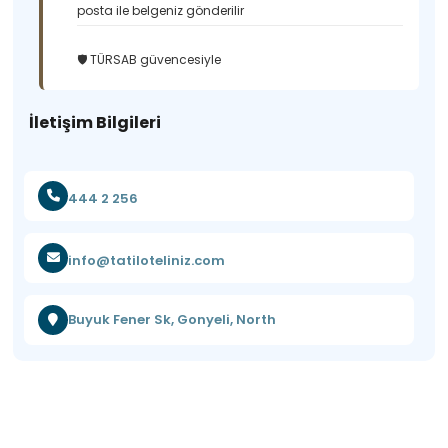
posta ile belgeniz gönderilir
🛡️ TÜRSAB güvencesiyle
İletişim Bilgileri
444 2 256
info@tatiloteliniz.com
Buyuk Fener Sk, Gonyeli, North