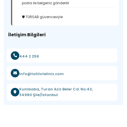
posta ile belgeniz gönderilir
🛡️ TÜRSAB güvencesiyle
İletişim Bilgileri
444 2 256
info@tatiloteliniz.com
Kumbaba, Turan Aziz Beler Cd. No:43,
34980 Şile/İstanbul