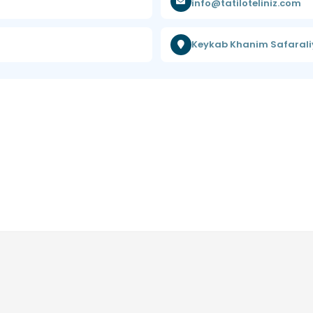
info@tatiloteliniz.com
Keykab Khanim Safaraliy