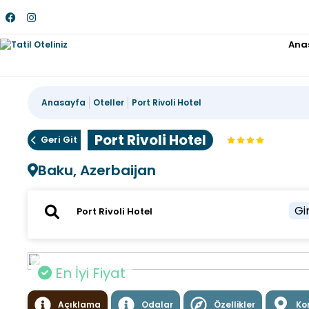
Ana
Anasayfa
Oteller
Port Rivoli Hotel
Port Rivoli Hotel
Geri Git
Baku, Azerbaijan
Gir
En İyi Fiyat
Açıklama
Odalar
Özellikler
Ko