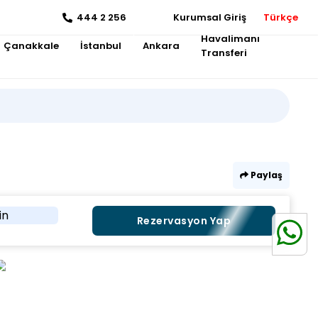
444 2 256
Kurumsal Giriş
Türkçe
Havalimanı
Çanakkale
İstanbul
Ankara
Transferi
Paylaş
in
Rezervasyon Yap