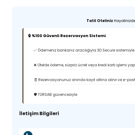
Tatil Oteliniz
Hayalinizdek
🔒 %100 Güvenli Rezervasyon Sistemi
✅ Ödemeniz bankanız aracılığıyla 3D Secure sistemiyle 
❌ Otelde ödeme, sürpriz ücret veya kredi kartı işlemi ya
🧾 Rezervasyonunuz anında kayıt altına alınır ve e-posta
🛡️ TÜRSAB güvencesiyle
İletişim Bilgileri