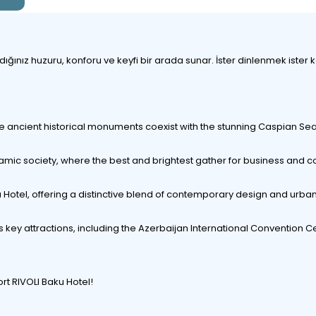
nız huzuru, konforu ve keyfi bir arada sunar. İster dinlenmek ister keşf
here ancient historical monuments coexist with the stunning Caspian Sea
 dynamic society, where the best and brightest gather for business and
aku Hotel, offering a distinctive blend of contemporary design and urban
s key attractions, including the Azerbaijan International Convention C
rt RIVOLI Baku Hotel!