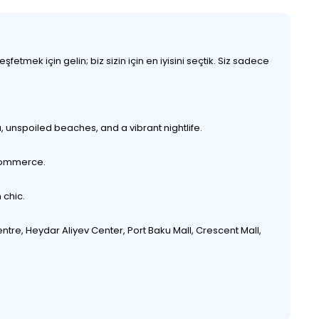
etmek için gelin; biz sizin için en iyisini seçtik. Siz sadece
, unspoiled beaches, and a vibrant nightlife.
 commerce.
 chic.
entre, Heydar Aliyev Center, Port Baku Mall, Crescent Mall,