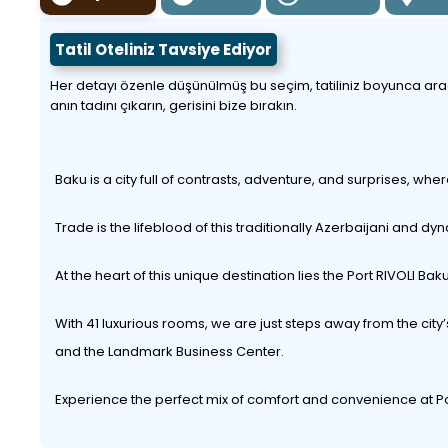
Tatil Oteliniz Tavsiye Ediyor
Her detayı özenle düşünülmüş bu seçim, tatiliniz boyunca aradığı
anın tadını çıkarın, gerisini bize bırakın.
Baku is a city full of contrasts, adventure, and surprises, w
Trade is the lifeblood of this traditionally Azerbaijani and
At the heart of this unique destination lies the Port RIVOLI B
With 41 luxurious rooms, we are just steps away from the city’
and the Landmark Business Center.
Experience the perfect mix of comfort and convenience at Po