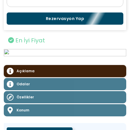
Rezervasyon Yap
En İyi Fiyat
Açıklama
Odalar
Özellikler
Konum