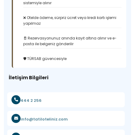
sistemiyle alınır
❌ Otelde ödeme, sürpriz ücret veya kredi kartı işlemi
yapılmaz
🧾 Rezervasyonunuz anında kayıt altına alınır ve e-
posta ile belgeniz gönderilir
🛡️ TÜRSAB güvencesiyle
İletişim Bilgileri
444 2 256
info@tatiloteliniz.com