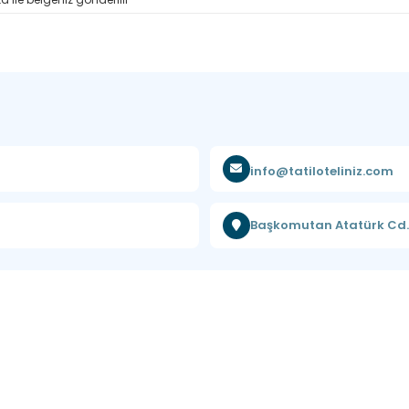
info@tatiloteliniz.com
Başkomutan Atatürk Cd. 