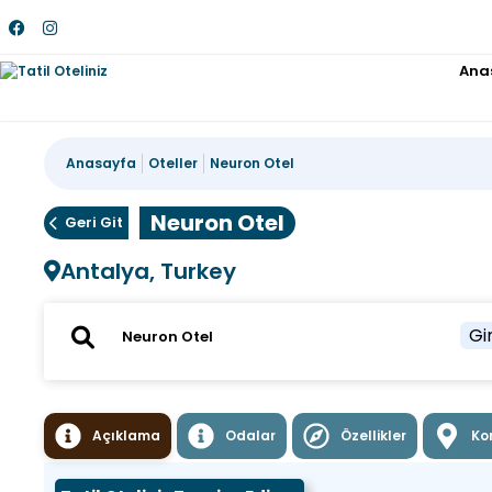
Ana
Anasayfa
Oteller
Neuron Otel
Neuron Otel
Geri Git
Antalya, Turkey
Gir
Açıklama
Odalar
Özellikler
Ko