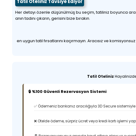
Tatil Oteliniz Tavsiye Ediyor
Her detayı özenle düşünülmüş bu seçim, tatiliniz boyunca aradığı
anın tadını çıkarın, gerisini bize bırakın.
en uygun tatil fırsatlarını kaçırmayın. Aracısız ve komisyonsu
Tatil Oteliniz
Hayalinizdek
🔒 %100 Güvenli Rezervasyon Sistemi
✅ Ödemeniz bankanız aracılığıyla 3D Secure sistemiyle 
❌ Otelde ödeme, sürpriz ücret veya kredi kartı işlemi ya
🧾 Rezervasyonunuz anında kayıt altına alınır ve e-posta