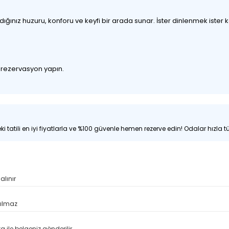
nız huzuru, konforu ve keyfi bir arada sunar. İster dinlenmek ister keşf
z rezervasyon yapın.
i tatili en iyi fiyatlarla ve %100 güvenle hemen rezerve edin! Odalar hızla tü
alınır
pılmaz
 ile belgeniz gönderilir