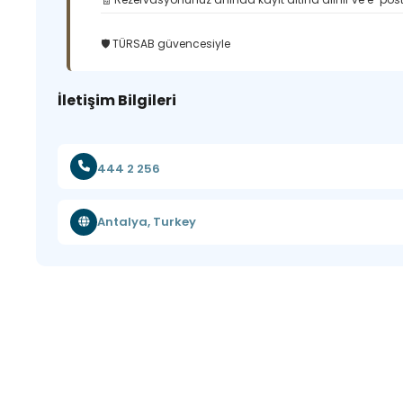
🛡️ TÜRSAB güvencesiyle
İletişim Bilgileri
444 2 256
Antalya, Turkey