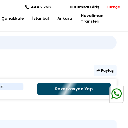
444 2 256
Kurumsal Giriş
Türkçe
Havalimanı
Çanakkale
İstanbul
Ankara
Transferi
Paylaş
in
Rezervasyon Yap