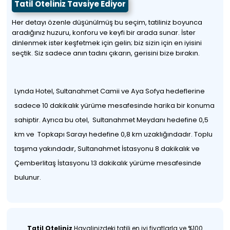
Tatil Oteliniz Tavsiye Ediyor
Her detayı özenle düşünülmüş bu seçim, tatiliniz boyunca
aradığınız huzuru, konforu ve keyfi bir arada sunar. İster
dinlenmek ister keşfetmek için gelin; biz sizin için en iyisini
seçtik. Siz sadece anın tadını çıkarın, gerisini bize bırakın.
Lynda Hotel, Sultanahmet Camii ve Aya Sofya hedeflerine
sadece 10 dakikalık yürüme mesafesinde harika bir konuma
sahiptir. Ayrıca bu otel, Sultanahmet Meydanı hedefine 0,5
km ve Topkapı Sarayı hedefine 0,8 km uzaklığındadır. Toplu
taşıma yakındadır, Sultanahmet İstasyonu 8 dakikalık ve
Çemberlitaş İstasyonu 13 dakikalık yürüme mesafesinde
bulunur.
Tatil Oteliniz
Hayalinizdeki tatili en iyi fiyatlarla ve %100