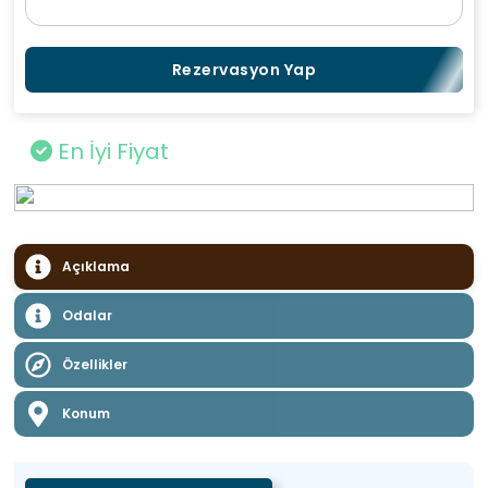
Rezervasyon Yap
En İyi Fiyat
Açıklama
Odalar
Özellikler
Konum