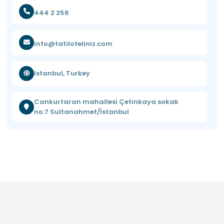
444 2 256
info@tatiloteliniz.com
Istanbul, Turkey
Cankurtaran mahallesi Çetinkaya sokak
no:7 Sultanahmet/İstanbul