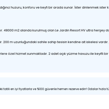
nız huzuru, konforu ve keyfi bir arada sunar. İster dinlenmek ister keşf
. 48000 m2 alanda kurulmuş olan Le Jardin Resort HV ultra herşey dah
. 200 m uzunluğundaki sahile sahip tesisin kendine ait iskelesi vardır.
irlere özel hizmet sunmaktadır. 2 adet açık yüzme havuzu ile keyifli bir 
i tatili en iyi fiyatlarla ve %100 güvenle hemen rezerve edin! Odalar hızla tü