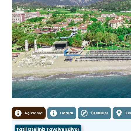
Açıklama
Odalar
Özellikler
Ko
Tatil Oteliniz Tavsiye Ediyor