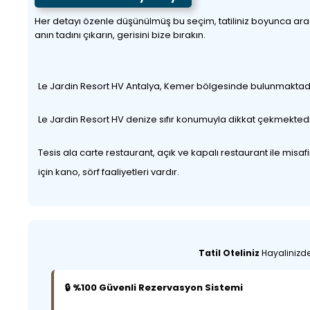
Her detayı özenle düşünülmüş bu seçim, tatiliniz boyunca aradığı
anın tadını çıkarın, gerisini bize bırakın.
Le Jardin Resort HV Antalya, Kemer bölgesinde bulunmaktadır
Le Jardin Resort HV denize sıfır konumuyla dikkat çekmektedir
Tesis ala carte restaurant, açık ve kapalı restaurant ile misaf
için kano, sörf faaliyetleri vardır.
Tatil Oteliniz
Hayalinizdek
🔒 %100 Güvenli Rezervasyon Sistemi