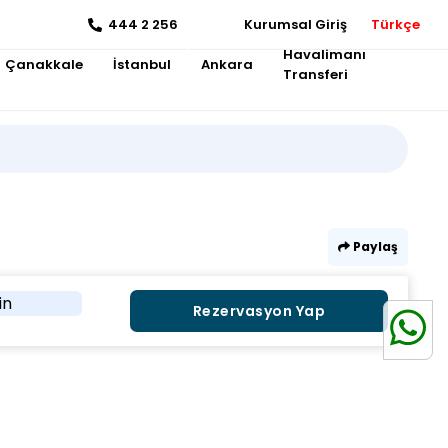
444 2 256
Kurumsal Giriş
Türkçe
Havalimanı
Çanakkale
İstanbul
Ankara
Transferi
Paylaş
in
Rezervasyon Yap