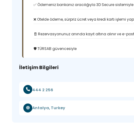
✅ Ödemeniz bankanız aracılığıyla 3D Secure sistemiyle 
❌ Otelde ödeme, sürpriz ücret veya kredi kartı işlemi ya
🧾 Rezervasyonunuz anında kayıt altına alınır ve e-posta
🛡️ TÜRSAB güvencesiyle
İletişim Bilgileri
444 2 256
Antalya, Turkey