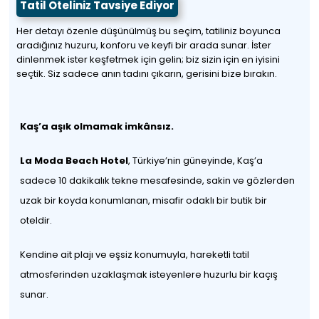
Tatil Oteliniz Tavsiye Ediyor
Her detayı özenle düşünülmüş bu seçim, tatiliniz boyunca
aradığınız huzuru, konforu ve keyfi bir arada sunar. İster
dinlenmek ister keşfetmek için gelin; biz sizin için en iyisini
seçtik. Siz sadece anın tadını çıkarın, gerisini bize bırakın.
Kaş’a aşık olmamak imkânsız.
La Moda Beach Hotel
, Türkiye’nin güneyinde, Kaş’a
sadece 10 dakikalık tekne mesafesinde, sakin ve gözlerden
uzak bir koyda konumlanan, misafir odaklı bir butik bir
oteldir.
Kendine ait plajı ve eşsiz konumuyla, hareketli tatil
atmosferinden uzaklaşmak isteyenlere huzurlu bir kaçış
sunar.