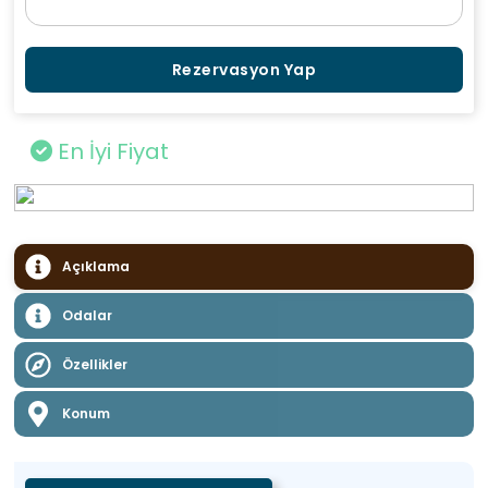
Rezervasyon Yap
En İyi Fiyat
Açıklama
Odalar
Özellikler
Konum