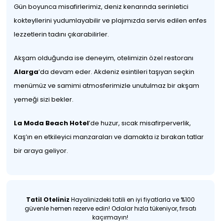
Gün boyunca misafirlerimiz, deniz kenarında serinletici
kokteyllerini yudumlayabilir ve plajımızda servis edilen enfes
lezzetlerin tadını çıkarabilirler.
Akşam olduğunda ise deneyim, otelimizin özel restoranı
Alarga
’da devam eder. Akdeniz esintileri taşıyan seçkin
menümüz ve samimi atmosferimizle unutulmaz bir akşam
yemeği sizi bekler.
La Moda Beach Hotel
’de huzur, sıcak misafirperverlik,
Kaş’ın en etkileyici manzaraları ve damakta iz bırakan tatlar
bir araya geliyor.
Tatil Oteliniz
Hayalinizdeki tatili en iyi fiyatlarla ve %100
güvenle hemen rezerve edin! Odalar hızla tükeniyor, fırsatı
kaçırmayın!