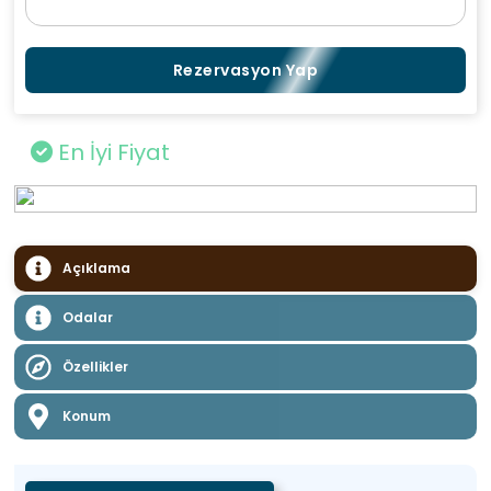
Rezervasyon Yap
En İyi Fiyat
Açıklama
Odalar
Özellikler
Konum