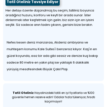
Tatil Oteliniz Tavsiye Ediyor
Her detayı özenle düşünülmüş bu seçim, tatiliniz boyunca
aradığınız huzuru, konforu ve keyfi bir arada sunar. İster
dinlenmek ister keşfetmek için gelin; biz sizin için en iyisini
seçtik. Siz sadece anın tadını çıkarın, gerisini bize bırakın.
Nefes kesen deniz manzarası, Akdeniz ambiyansı ve
muhteşem konumu Kale Suites'i benzersiz kılıyor. Kaş'ın en
güzel koyunda, ıssız bir ada gibi sessiz ve denize kuş bakışı
sadece 80 metre en yakın plaj ise yaklaşık 6 dakikalık
yürüyüş mesafesindeki Büyük Çakıl Plajı.
Tatil Oteliniz
Hayalinizdeki tatili en iyi fiyatlarla ve %100
güvenle hemen rezerve edin! Odalar hızla tükeniyor, fırsatı
kaçırmayın!