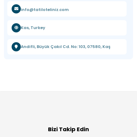
info@tatiloteliniz.com
Kas, Turkey
Andifli, Büyük Çakıl Cd. No: 103, 07580, Kaş
Bizi Takip Edin