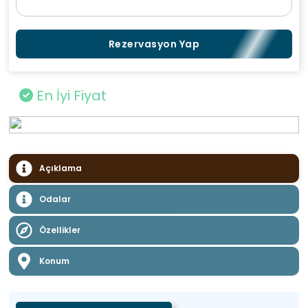
Rezervasyon Yap
En İyi Fiyat
Açıklama
Odalar
Özellikler
Konum