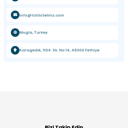
info@tatiloteliniz.com
Mugla, Turkey
Karagedik, 1104. Sk. No:14, 48300 Fethiye
Bizi Takip Edin