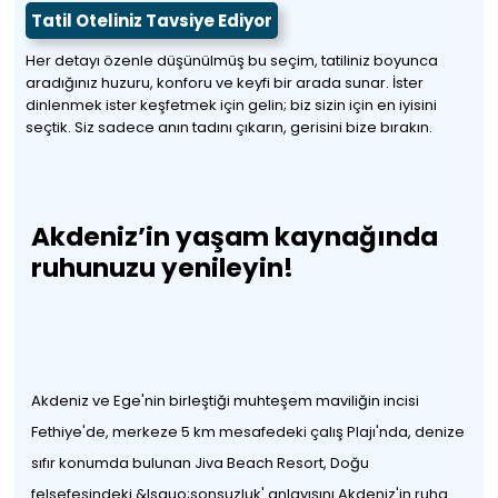
Tatil Oteliniz Tavsiye Ediyor
Her detayı özenle düşünülmüş bu seçim, tatiliniz boyunca
aradığınız huzuru, konforu ve keyfi bir arada sunar. İster
dinlenmek ister keşfetmek için gelin; biz sizin için en iyisini
seçtik. Siz sadece anın tadını çıkarın, gerisini bize bırakın.
Akdeniz’in yaşam kaynağında
ruhunuzu yenileyin!
Akdeniz ve Ege'nin birleştiği muhteşem maviliğin incisi
Fethiye'de, merkeze 5 km mesafedeki çalış Plajı'nda, denize
sıfır konumda bulunan Jiva Beach Resort, Doğu
felsefesindeki &lsquo;sonsuzluk' anlayışını Akdeniz'in ruha