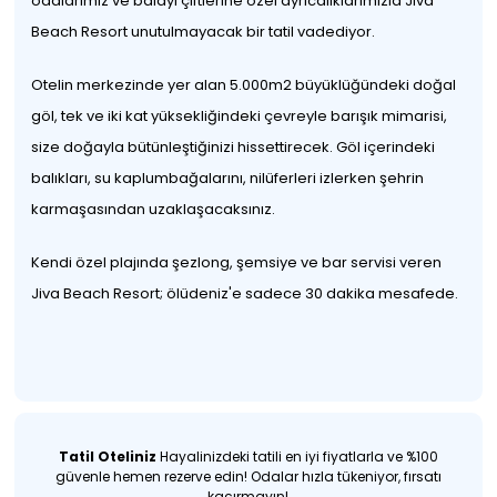
odalarımız ve balayı çiftlerine özel ayrıcalıklarımızla Jiva
Beach Resort unutulmayacak bir tatil vadediyor.
Otelin merkezinde yer alan 5.000m2 büyüklüğündeki doğal
göl, tek ve iki kat yüksekliğindeki çevreyle barışık mimarisi,
size doğayla bütünleştiğinizi hissettirecek. Göl içerindeki
balıkları, su kaplumbağalarını, nilüferleri izlerken şehrin
karmaşasından uzaklaşacaksınız.
Kendi özel plajında şezlong, şemsiye ve bar servisi veren
Jiva Beach Resort; ölüdeniz'e sadece 30 dakika mesafede.
Tatil Oteliniz
Hayalinizdeki tatili en iyi fiyatlarla ve %100
güvenle hemen rezerve edin! Odalar hızla tükeniyor, fırsatı
kaçırmayın!