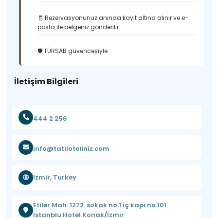
🧾 Rezervasyonunuz anında kayıt altına alınır ve e-
posta ile belgeniz gönderilir
🛡️ TÜRSAB güvencesiyle
İletişim Bilgileri
444 2 256
info@tatiloteliniz.com
Izmir, Turkey
Etiler Mah. 1272. sokak no.1 iç kapı no.101
İstanblu Hotel Konak/İzmir