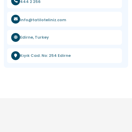
444 2 256
info@tatiloteliniz.com
Edirne, Turkey
Kıyık Cad. No: 254 Edirne