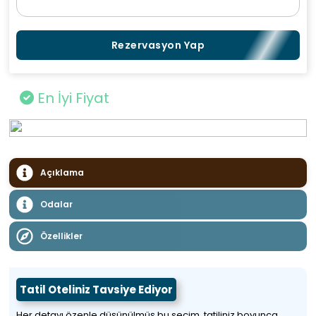
Rezervasyon Yap
En İyi Fiyat
Açıklama
Odalar
Özellikler
Tatil Oteliniz Tavsiye Ediyor
Her detayı özenle düşünülmüş bu seçim, tatiliniz boyunca