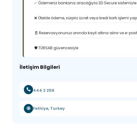
✅ Ödemeniz bankanız aracılığıyla 3D Secure sistemiyle 
❌ Otelde ödeme, sürpriz ücret veya kredi kartı işlemi ya
🧾 Rezervasyonunuz anında kayıt altına alınır ve e-posta
🛡️ TÜRSAB güvencesiyle
İletişim Bilgileri
444 2 256
Fethiye, Turkey