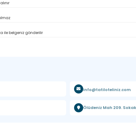
alınır
pılmaz
 ile belgeniz gönderilir
info@tatiloteliniz.com
Ölüdeniz Mah 209. Sokak