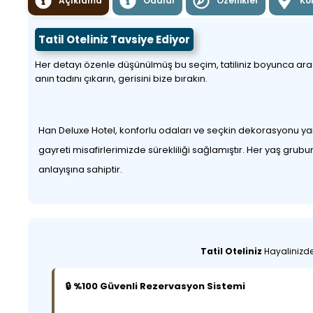
Açıklama
Odalar
Özellikler
Ko
Tatil Oteliniz Tavsiye Ediyor
Her detayı özenle düşünülmüş bu seçim, tatiliniz boyunca aradığı
anın tadını çıkarın, gerisini bize bırakın.
Han Deluxe Hotel, konforlu odaları ve seçkin dekorasyonu yanı
gayreti misafirlerimizde sürekliliği sağlamıştır. Her yaş grub
anlayışına sahiptir.
Tatil Oteliniz
Hayalinizdek
🔒 %100 Güvenli Rezervasyon Sistemi