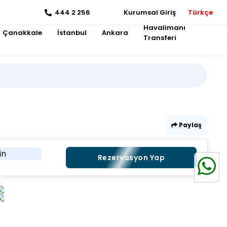
444 2 256
Kurumsal Giriş
Türkçe
Havalimanı
Çanakkale
İstanbul
Ankara
Transferi
Paylaş
in
Rezervasyon Yap