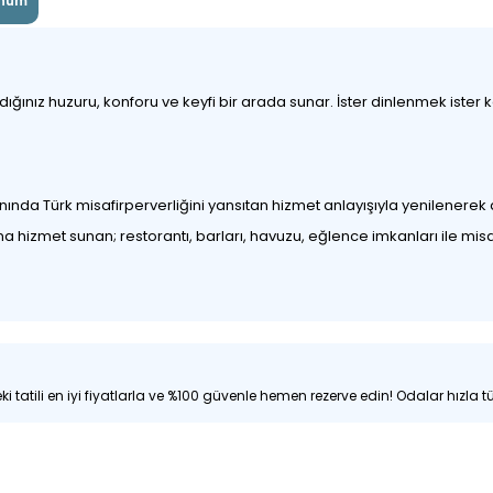
num
nız huzuru, konforu ve keyfi bir arada sunar. İster dinlenmek ister keşf
nda Türk misafirperverliğini yansıtan hizmet anlayışıyla yenilenerek a
una hizmet sunan; restorantı, barları, havuzu, eğlence imkanları ile mis
i tatili en iyi fiyatlarla ve %100 güvenle hemen rezerve edin! Odalar hızla tü