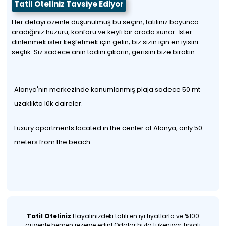
Tatil Oteliniz Tavsiye Ediyor
Her detayı özenle düşünülmüş bu seçim, tatiliniz boyunca
aradığınız huzuru, konforu ve keyfi bir arada sunar. İster
dinlenmek ister keşfetmek için gelin; biz sizin için en iyisini
seçtik. Siz sadece anın tadını çıkarın, gerisini bize bırakın.
Alanya'nın merkezinde konumlanmış plaja sadece 50 mt
uzaklıkta lük daireler.
Luxury apartments located in the center of Alanya, only 50
meters from the beach.
Tatil Oteliniz
Hayalinizdeki tatili en iyi fiyatlarla ve %100
güvenle hemen rezerve edin! Odalar hızla tükeniyor, fırsatı