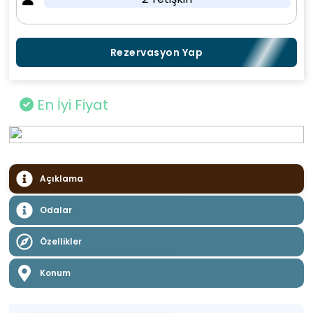
Rezervasyon Yap
En İyi Fiyat
Açıklama
Odalar
Özellikler
Konum