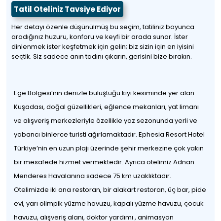
Tatil Oteliniz Tavsiye Ediyor
Her detayı özenle düşünülmüş bu seçim, tatiliniz boyunca
aradığınız huzuru, konforu ve keyfi bir arada sunar. İster
dinlenmek ister keşfetmek için gelin; biz sizin için en iyisini
seçtik. Siz sadece anın tadını çıkarın, gerisini bize bırakın.
Ege Bölgesi’nin denizle buluştuğu kıyı kesiminde yer alan
Kuşadası, doğal güzellikleri, eğlence mekanları, yat limanı
ve alışveriş merkezleriyle özellikle yaz sezonunda yerli ve
yabancı binlerce turisti ağırlamaktadır. Ephesia Resort Hotel
Türkiye’nin en uzun plajı üzerinde şehir merkezine çok yakın
bir mesafede hizmet vermektedir. Ayrıca otelimiz Adnan
Menderes Havalanına sadece 75 km uzaklıktadır.
Otelimizde iki ana restoran, bir alakart restoran, üç bar, pide
evi, yarı olimpik yüzme havuzu, kapalı yüzme havuzu, çocuk
havuzu, alışveriş alanı, doktor yardımı , animasyon