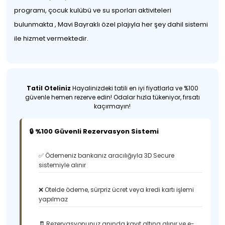
programı, çocuk kulübü ve su sporları aktiviteleri
bulunmakta , Mavi Bayraklı özel plajıyla her şey dahil sistemi
ile hizmet vermektedir.
Tatil Oteliniz
Hayalinizdeki tatili en iyi fiyatlarla ve %100
güvenle hemen rezerve edin! Odalar hızla tükeniyor, fırsatı
kaçırmayın!
🔒 %100 Güvenli Rezervasyon Sistemi
✅ Ödemeniz bankanız aracılığıyla 3D Secure
sistemiyle alınır
❌ Otelde ödeme, sürpriz ücret veya kredi kartı işlemi
yapılmaz
🧾 Rezervasyonunuz anında kayıt altına alınır ve e-