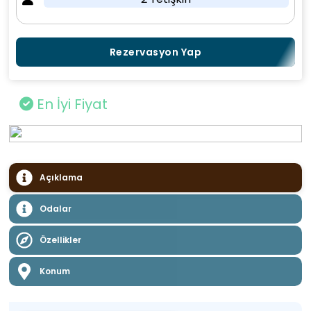
Rezervasyon Yap
En İyi Fiyat
Açıklama
Odalar
Özellikler
Konum