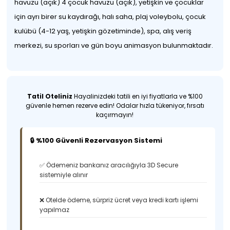
havuzu (açık) 4 çocuk havuzu (açık), yetişkin ve çocuklar
için ayrı birer su kaydırağı, halı saha, plaj voleybolu, çocuk
kulübü (4-12 yaş, yetişkin gözetiminde), spa, alış veriş
merkezi, su sporları ve gün boyu animasyon bulunmaktadır.
Tatil Oteliniz
Hayalinizdeki tatili en iyi fiyatlarla ve %100
güvenle hemen rezerve edin! Odalar hızla tükeniyor, fırsatı
kaçırmayın!
🔒 %100 Güvenli Rezervasyon Sistemi
✅ Ödemeniz bankanız aracılığıyla 3D Secure
sistemiyle alınır
❌ Otelde ödeme, sürpriz ücret veya kredi kartı işlemi
yapılmaz