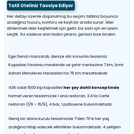
Tatil Oteliniz Tavsiye Ediyor
Her detayı özenle düşünülmüş bu seçim, tatiliniz boyunca
aradığınız huzuru, konforu ve keyfi bir arada sunar. İster
dinlenmek ister keşfetmek için gelin; biz sizin için en iyisini
seçtik. Siz sadece anın tadını çıkarın, gerisini bize bırakın.
Ege Denizi manzaralı, denize sıfır konumlu tesisimiz
Kuşadası Yavansu mevkiinde ve şehir merkezine 7 km, İzmir
Adnan Menderes Havaalanı’na 75 km mesafededir.
436 odalı 1500 kişi kapasiteli
her şey dahil konseptinde
hizmet veren tesisimizde 1 ana restoran, 3 A’la Carte
restoran (1/6 – 15/9), 4 bar, 1 patisserie bulunmaktadır.
Geniş bir alana kurulu tesisimizde 7’den 70’e her yaş
aralığına hitap edecek etkinlikler bulunmaktadır; 4 yetişkin