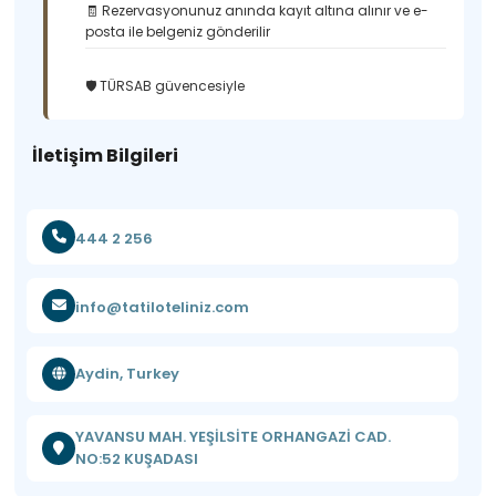
🧾 Rezervasyonunuz anında kayıt altına alınır ve e-
posta ile belgeniz gönderilir
🛡️ TÜRSAB güvencesiyle
İletişim Bilgileri
444 2 256
info@tatiloteliniz.com
Aydin, Turkey
YAVANSU MAH. YEŞİLSİTE ORHANGAZİ CAD.
NO:52 KUŞADASI