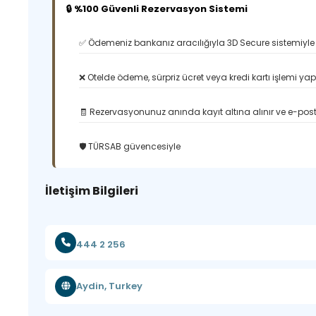
🔒 %100 Güvenli Rezervasyon Sistemi
✅ Ödemeniz bankanız aracılığıyla 3D Secure sistemiyle 
❌ Otelde ödeme, sürpriz ücret veya kredi kartı işlemi ya
🧾 Rezervasyonunuz anında kayıt altına alınır ve e-posta
🛡️ TÜRSAB güvencesiyle
İletişim Bilgileri
444 2 256
Aydin, Turkey