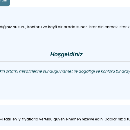
num
nız huzuru, konforu ve keyfi bir arada sunar. İster dinlenmek ister keşf
Hoşgeldiniz
 ortamı misafirlerine sunduğu hizmet ile doğallığı ve konforu bir araya
i tatili en iyi fiyatlarla ve %100 güvenle hemen rezerve edin! Odalar hızla tü