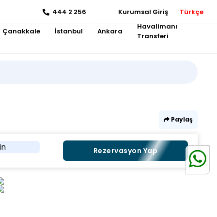
444 2 256
Kurumsal Giriş
Türkçe
Havalimanı
Çanakkale
İstanbul
Ankara
Transferi
Paylaş
in
Rezervasyon Yap