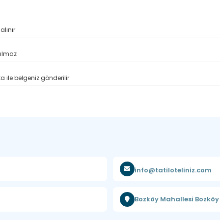
alınır
pılmaz
 ile belgeniz gönderilir
info@tatiloteliniz.com
Bozköy Mahallesi Bozkö