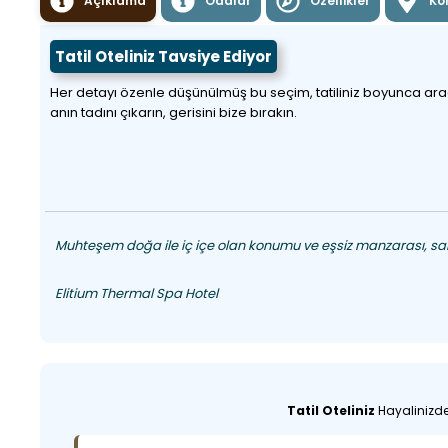
Açıklama
Odalar
Özellikler
Ko
Tatil Oteliniz Tavsiye Ediyor
Her detayı özenle düşünülmüş bu seçim, tatiliniz boyunca aradığı
anın tadını çıkarın, gerisini bize bırakın.
Muhteşem doğa ile iç içe olan konumu ve eşsiz manzarası, sakin
Elitium Thermal Spa Hotel
Tatil Oteliniz
Hayalinizdek