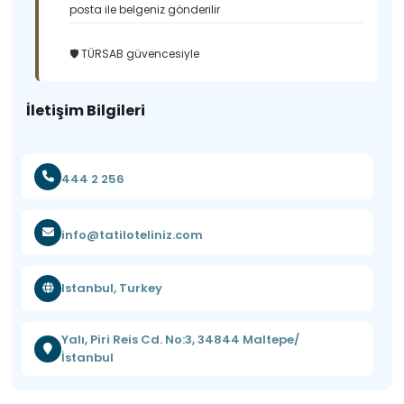
posta ile belgeniz gönderilir
🛡️ TÜRSAB güvencesiyle
İletişim Bilgileri
444 2 256
info@tatiloteliniz.com
Istanbul, Turkey
Yalı, Piri Reis Cd. No:3, 34844 Maltepe/
İstanbul