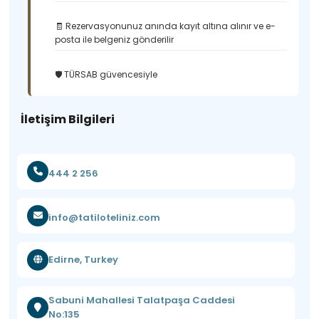
🧾 Rezervasyonunuz anında kayıt altına alınır ve e-
posta ile belgeniz gönderilir
🛡️ TÜRSAB güvencesiyle
İletişim Bilgileri
444 2 256
info@tatiloteliniz.com
Edirne, Turkey
Sabuni Mahallesi Talatpaşa Caddesi
No:135