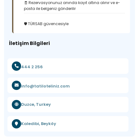
🧾 Rezervasyonunuz anında kayıt altına alınır ve e-
posta ile belgeniz gönderilir
🛡️ TÜRSAB güvencesiyle
İletişim Bilgileri
444 2 256
info@tatiloteliniz.com
Duzce, Turkey
Kaledibi, Beyköy