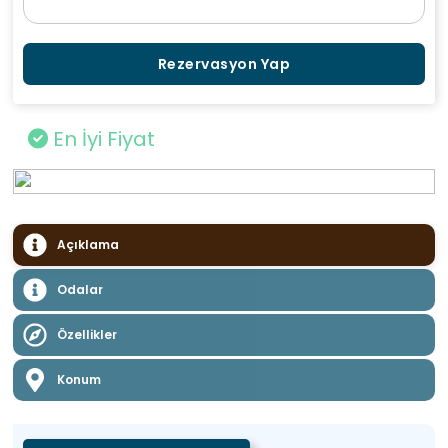
Rezervasyon Yap
En İyi Fiyat
Açıklama
Odalar
Özellikler
Konum