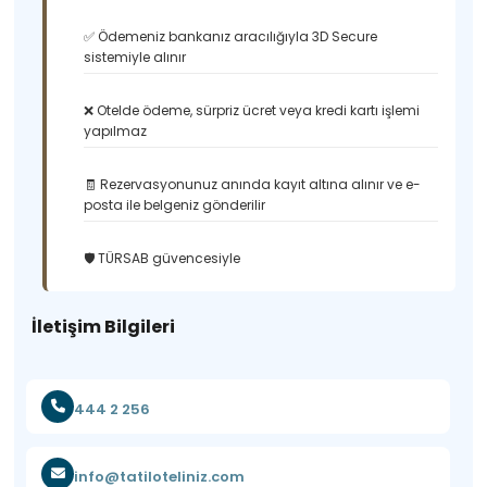
✅ Ödemeniz bankanız aracılığıyla 3D Secure
sistemiyle alınır
❌ Otelde ödeme, sürpriz ücret veya kredi kartı işlemi
yapılmaz
🧾 Rezervasyonunuz anında kayıt altına alınır ve e-
posta ile belgeniz gönderilir
🛡️ TÜRSAB güvencesiyle
İletişim Bilgileri
444 2 256
info@tatiloteliniz.com