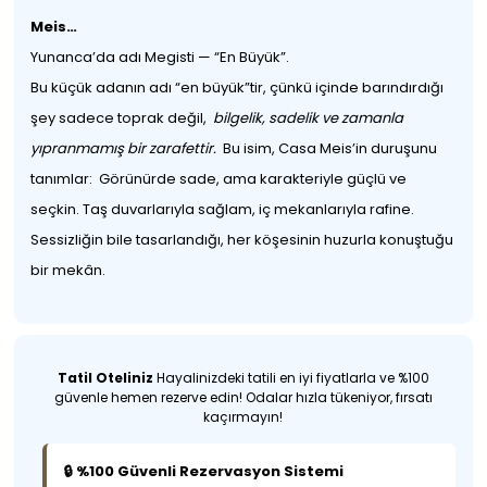
Meis…
Yunanca’da adı Megisti — “En Büyük”.
Bu küçük adanın adı “en büyük”tir, çünkü içinde barındırdığı
şey sadece toprak değil,
bilgelik, sadelik ve zamanla
yıpranmamış bir zarafettir.
Bu isim, Casa Meis’in duruşunu
tanımlar: Görünürde sade, ama karakteriyle güçlü ve
seçkin. Taş duvarlarıyla sağlam, iç mekanlarıyla rafine.
Sessizliğin bile tasarlandığı, her köşesinin huzurla konuştuğu
bir mekân.
Tatil Oteliniz
Hayalinizdeki tatili en iyi fiyatlarla ve %100
güvenle hemen rezerve edin! Odalar hızla tükeniyor, fırsatı
kaçırmayın!
🔒 %100 Güvenli Rezervasyon Sistemi