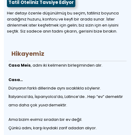
Tatil Oteliniz Tavsiye Ediyor
Her detayı özenle düşünülmüş bu seçim, tatiliniz boyunca
aradığınız huzuru, konforu ve keyfi bir arada sunar. İster
dinlenmek ister keşfetmek için gelin; biz sizin için en iyisini
seçtik. Siz sadece anın tadını çıkarın, gerisini bize bırakın.
Hikayemiz
Casa Meis
, adını iki kelimenin birleşiminden alır.
Casa…
Dünyanın farklı dillerinde aynı sıcaklıkla söylenir.
İtalyanca’da, İspanyolca’da, Latince’de…Hep “ev” demektir
ama daha çok
yuva
demektir.
Ama bizim evimiz sıradan bir ev değil.
Çünkü adını, karşı kıyıdaki zarif adadan alıyor.