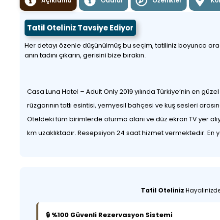
Açıklama
Odalar
Özellikler
Ko
Tatil Oteliniz Tavsiye Ediyor
Her detayı özenle düşünülmüş bu seçim, tatiliniz boyunca aradığı
anın tadını çıkarın, gerisini bize bırakın.
Casa Luna Hotel – Adult Only 2019 yılında Türkiye’nin en güzel 
rüzgarının tatlı esintisi, yemyesil bahçesi ve kuş sesleri ara
Oteldeki tüm birimlerde oturma alanı ve düz ekran TV yer alıy
km uzaklıktadır. Resepsiyon 24 saat hizmet vermektedir. En
Tatil Oteliniz
Hayalinizdek
🔒 %100 Güvenli Rezervasyon Sistemi