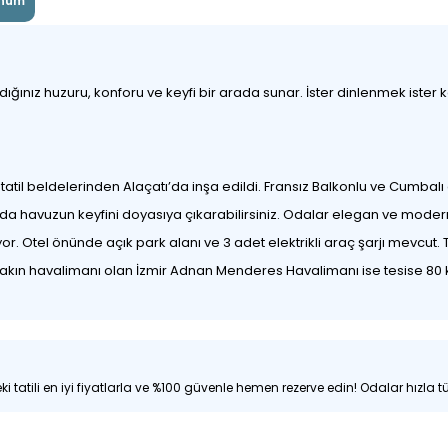
num
nız huzuru, konforu ve keyfi bir arada sunar. İster dinlenmek ister keşf
tatil beldelerinden Alaçatı’da inşa edildi. Fransız Balkonlu ve Cumbalı o
sında havuzun keyfini doyasıya çıkarabilirsiniz. Odalar elegan ve moder
or. Otel önünde açık park alanı ve 3 adet elektrikli araç şarjı mevcut
 yakın havalimanı olan İzmir Adnan Menderes Havalimanı ise tesise 8
i tatili en iyi fiyatlarla ve %100 güvenle hemen rezerve edin! Odalar hızla tü