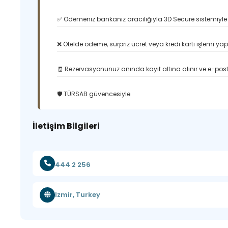
✅ Ödemeniz bankanız aracılığıyla 3D Secure sistemiyle 
❌ Otelde ödeme, sürpriz ücret veya kredi kartı işlemi ya
🧾 Rezervasyonunuz anında kayıt altına alınır ve e-posta
🛡️ TÜRSAB güvencesiyle
İletişim Bilgileri
444 2 256
Izmir, Turkey