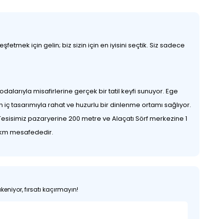
etmek için gelin; biz sizin için en iyisini seçtik. Siz sadece
dalarıyla misafirlerine gerçek bir tatil keyfi sunuyor. Ege
n iç tasarımıyla rahat ve huzurlu bir dinlenme ortamı sağlıyor.
. Tesisimiz pazaryerine 200 metre ve Alaçatı Sörf merkezine 1
0 km mesafededir.
keniyor, fırsatı kaçırmayın!