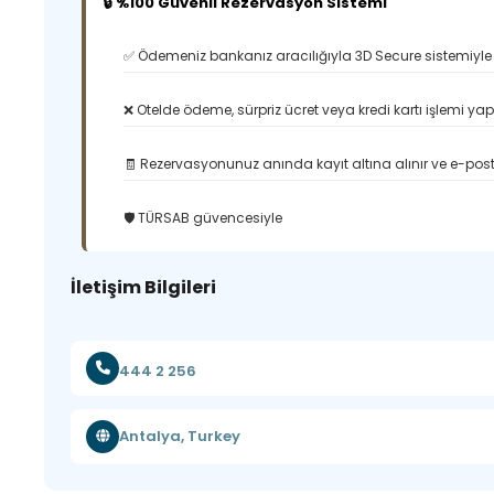
🔒 %100 Güvenli Rezervasyon Sistemi
✅ Ödemeniz bankanız aracılığıyla 3D Secure sistemiyle 
❌ Otelde ödeme, sürpriz ücret veya kredi kartı işlemi ya
🧾 Rezervasyonunuz anında kayıt altına alınır ve e-posta
🛡️ TÜRSAB güvencesiyle
İletişim Bilgileri
444 2 256
Antalya, Turkey