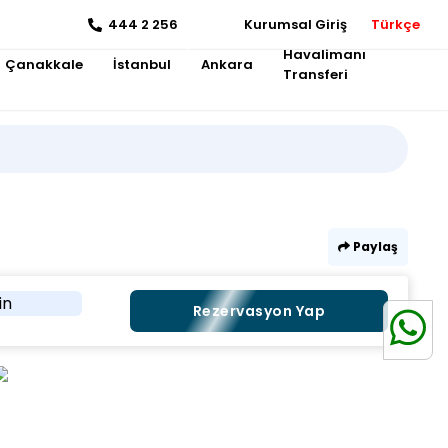
444 2 256
Kurumsal Giriş
Türkçe
Havalimanı
Çanakkale
İstanbul
Ankara
Transferi
Paylaş
in
Rezervasyon Yap