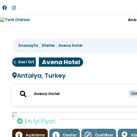
Ana
Anasayfa
Oteller
Avena Hotel
Avena Hotel
Geri Git
Antalya, Turkey
Gir
En İyi Fiyat
Açıklama
Odalar
Özellikler
Ko