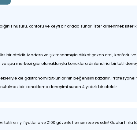
nız huzuru, konforu ve keyfi bir arada sunar. İster dinlenmek ister keşf
üks bir oteldir. Modern ve şık tasarımıyla dikkat çeken otel, konforlu 
ve spa merkezi gibi olanaklarıyla konuklara dinlendirici bir tatil dene
leriyle de gastronomi tutkunlarının beğenisini kazanır. Profesyonel ve
nutulmaz bir konaklama deneyimi sunan 4 yıldızlı bir oteldir.
i tatili en iyi fiyatlarla ve %100 güvenle hemen rezerve edin! Odalar hızla tü