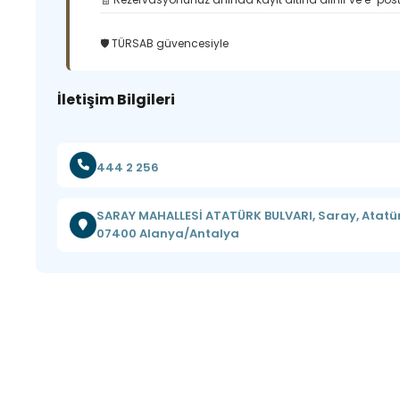
🛡️ TÜRSAB güvencesiyle
İletişim Bilgileri
444 2 256
SARAY MAHALLESİ ATATÜRK BULVARI, Saray, Atatü
07400 Alanya/Antalya