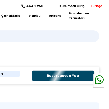
444 2 256
Kurumsal Giriş
Türkçe
Havalimanı
Çanakkale
İstanbul
Ankara
Transferi
in
Rezervasyon Yap