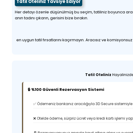
Tatil Oteliniz Tavsiye Ediyor
Her detayı özenle düşünülmüş bu seçim, tatiliniz boyunca aradığı
anın tadını çıkarın, gerisini bize bırakın.
en uygun tatil fırsatlarını kaçırmayın. Aracısız ve komisyonsu
Tatil Oteliniz
Hayalinizdek
🔒 %100 Güvenli Rezervasyon Sistemi
✅ Ödemeniz bankanız aracılığıyla 3D Secure sistemiyle 
❌ Otelde ödeme, sürpriz ücret veya kredi kartı işlemi ya
🧾 Rezervasyonunuz anında kayıt altına alınır ve e-posta