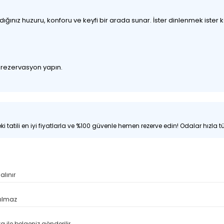
nız huzuru, konforu ve keyfi bir arada sunar. İster dinlenmek ister keşf
z rezervasyon yapın.
i tatili en iyi fiyatlarla ve %100 güvenle hemen rezerve edin! Odalar hızla tü
alınır
pılmaz
 ile belgeniz gönderilir