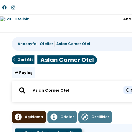
Ana
Anasayfa
Oteller
Aslan Corner Otel
Aslan Corner Otel
Geri Git
Paylaş
Gir
Açıklama
Odalar
Özellikler