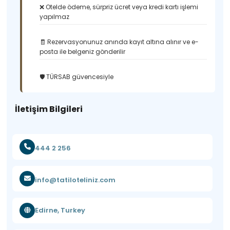
❌ Otelde ödeme, sürpriz ücret veya kredi kartı işlemi
yapılmaz
🧾 Rezervasyonunuz anında kayıt altına alınır ve e-
posta ile belgeniz gönderilir
🛡️ TÜRSAB güvencesiyle
İletişim Bilgileri
444 2 256
info@tatiloteliniz.com
Edirne, Turkey