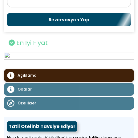
Rezervasyon Yap
En İyi Fiyat
Açıklama
Odalar
Özellikler
Tatil Oteliniz Tavsiye Ediyor
Her detayı özenle düşünülmüş bu seçim, tatiliniz boyunca